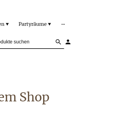
en
Partyräume
rem Shop