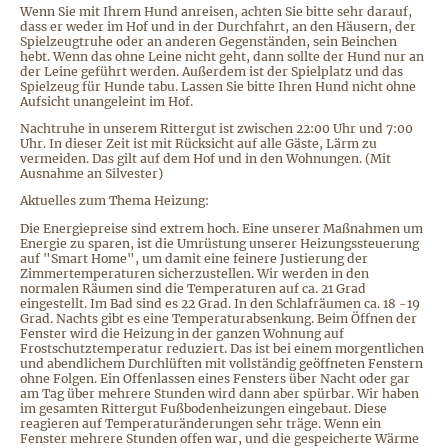
Wenn Sie mit Ihrem Hund anreisen, achten Sie bitte sehr darauf,
dass er weder im Hof und in der Durchfahrt, an den Häusern, der
Spielzeugtruhe oder an anderen Gegenständen, sein Beinchen
hebt. Wenn das ohne Leine nicht geht, dann sollte der Hund nur an
der Leine geführt werden. Außerdem ist der Spielplatz und das
Spielzeug für Hunde tabu. Lassen Sie bitte Ihren Hund nicht ohne
Aufsicht unangeleint im Hof.
Nachtruhe in unserem Rittergut ist zwischen 22:00 Uhr und 7:00
Uhr. In dieser Zeit ist mit Rücksicht auf alle Gäste, Lärm zu
vermeiden. Das gilt auf dem Hof und in den Wohnungen. (Mit
Ausnahme an Silvester)
Aktuelles zum Thema Heizung:
Die Energiepreise sind extrem hoch. Eine unserer Maßnahmen um
Energie zu sparen, ist die Umrüstung unserer Heizungssteuerung
auf "Smart Home", um damit eine feinere Justierung der
Zimmertemperaturen sicherzustellen. Wir werden in den
normalen Räumen sind die Temperaturen auf ca. 21 Grad
eingestellt. Im Bad sind es 22 Grad. In den Schlafräumen ca. 18 -19
Grad. Nachts gibt es eine Temperaturabsenkung. Beim Öffnen der
Fenster wird die Heizung in der ganzen Wohnung auf
Frostschutztemperatur reduziert. Das ist bei einem morgentlichen
und abendlichem Durchlüften mit vollständig geöffneten Fenstern
ohne Folgen. Ein Offenlassen eines Fensters über Nacht oder gar
am Tag über mehrere Stunden wird dann aber spürbar. Wir haben
im gesamten Rittergut Fußbodenheizungen eingebaut. Diese
reagieren auf Temperaturänderungen sehr träge. Wenn ein
Fenster mehrere Stunden offen war, und die gespeicherte Wärme