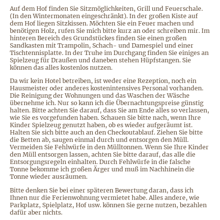
Auf dem Hof finden Sie Sitzmöglichkeiten, Grill und Feuerschale.
(In den Wintermonaten eingeschränkt). In der großen Kiste auf
dem Hof liegen Sitzkissen. Möchten Sie ein Feuer machen und
benötigen Holz, rufen Sie mich bitte kurz an oder schreiben mir. Im
hinteren Bereich des Grundstückes finden Sie einen großen
Sandkasten mit Trampolin, Schach- und Damespiel und einer
Tischtennisplatte. In der Truhe im Durchgang finden Sie einiges an
Spielzeug für Draußen und daneben stehen Hüpfstangen. Sie
können das alles kostenlos nutzen.
Da wir kein Hotel betreiben, ist weder eine Rezeption, noch ein
Hausmeister oder anderes kostenintensives Personal vorhanden.
Die Reinigung der Wohnungen und das Waschen der Wäsche
übernehme ich. Nur so kann ich die Übernachtungspreise günstig
halten. Bitte achten Sie darauf, dass Sie am Ende alles so verlassen,
wie Sie es vorgefunden haben. Schauen Sie bitte nach, wenn Ihre
Kinder Spielzeug genutzt haben, ob es wieder aufgeräumt ist.
Halten Sie sich bitte auch an den Checkoutablauf. Ziehen Sie bitte
die Betten ab, saugen einmal durch und entsorgen den Müll.
Vermeiden Sie Fehlwürfe in den Mülltonnen. Wenn Sie Ihre Kinder
den Müll entsorgen lassen, achten Sie bitte darauf, das alle die
Entsorgungsregeln einhalten. Durch Fehlwürfe in die falsche
Tonne bekomme ich großen Ärger und muß im Nachhinein die
Tonne wieder ausräumen.
Bitte denken Sie bei einer späteren Bewertung daran, dass ich
Ihnen nur die Ferienwohnung vermietet habe. Alles andere, wie
Parkplatz, Spielplatz, Hof usw. können Sie gerne nutzen, bezahlen
dafür aber nichts.