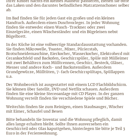
Ihrer Kinder nachts ein kleines Malheur passieren, ziehen Sie bitte
das Laken und den darunter befindlichen Matratzenschoner selber
ab.
Im Bad finden Sie für jeden Gast ein großes und ein kleines
Handtuch. Außerdem einen Duschvorleger. In jeder Wohnung
finden Sie entweder einen Wasch-Trockner oder zwei
Einzelgeräte, einen Wäscheständer und ein Bügeleisen nebst
Bügelbrett.
In der Küche ist eine vollwertige Standardausstattung vorhanden.
Sie finden Mikrowelle, Toaster, Mixer, Pürierstab,
Brotschneidemaschine, Eierkocher, Wasserkocher, Elektroherd mit
Cerankochfeld und Backofen, Geschirrspüler, Spüle mit Mülleimer
mit zwei Behältern zum Mülltrennen, Geschirr, Besteck, Gläser,
Messer und andere Koch- und Backutensilien. Außerdem
Grundgewürze, Mülltüten, 7-fach Geschirrspültaps, Spüllappen
u.a.
Der Wohnbereich ist ausgestattet mit einem LCD Flachbildschirm.
Sie können über Satellit, DVD und Netflix schauen. Außerdem
finden Sie eine kleine Stereoanlage mit CD Player. In der ganzen
Wohnung verteilt finden Sie verschiedene Spiele und Bücher.
Weiterhin finden Sie zum Reinigen, einen Staubsauger, Wischer
mit Eimer, Schaufel und Besen
Bitte behandeln Sie Inventar und die Wohnung pfleglich, damit
alles lange erhalten bleibt. Sollte Ihnen ausversehen ein
Geschirrteil oder Glas kaputtgehen, hinterlegen Sie bitte je Teil 3
Euro in der Ferienwohnung.