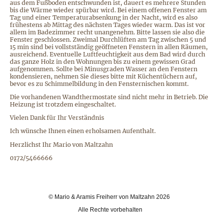
aus dem Fußboden entschwunden ist, dauert es mehrere Stunden
bis die Wärme wieder spürbar wird. Bei einem offenen Fenster am
Tag und einer Temperaturabsenkung in der Nacht, wird es also
frühestens ab Mittag des nächsten Tages wieder warm. Das ist vor
allem im Badezimmer recht unangenehm. Bitte lassen sie also die
Fenster geschlossen. Zweimal Durchlüften am Tag zwischen 5 und
15 min sind bei vollstständig geöffneten Fenstern in allen Räumen,
ausreichend. Eventuelle Luftfeuchtigkeit aus dem Bad wird durch
das ganze Holz in den Wohnungen bis zu einem gewissen Grad
aufgenommen. Sollte bei Minusgraden Wasser an den Fenstern
kondensieren, nehmen Sie dieses bitte mit Küchentüchern auf,
bevor es zu Schimmelbildung in den Fensternischen kommt.
Die vorhandenen Wandthermostate sind nicht mehr in Betrieb. Die
Heizung ist trotzdem eingeschaltet.
Vielen Dank für Ihr Verständnis
Ich wünsche Ihnen einen erholsamen Aufenthalt.
Herzlichst Ihr Mario von Maltzahn
0172/5466666
© Mario & Aramis Freiherr von Maltzahn 2026
Alle Rechte vorbehalten