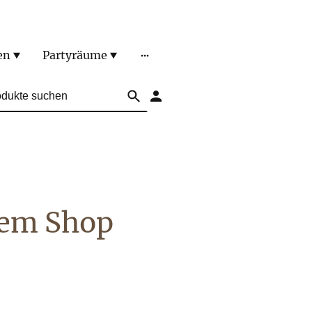
en
Partyräume
rem Shop